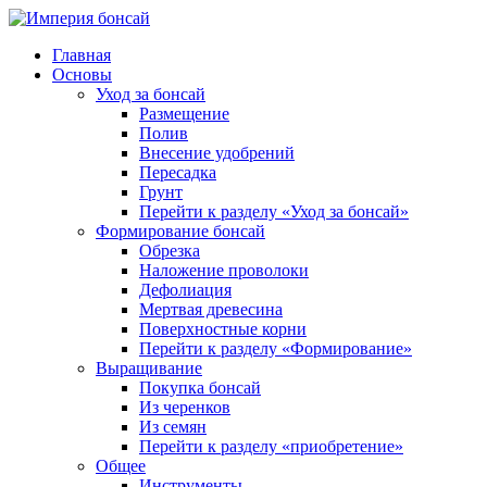
Главная
Основы
Уход за бонсай
Размещение
Полив
Внесение удобрений
Пересадка
Грунт
Перейти к разделу «Уход за бонсай»
Формирование бонсай
Обрезка
Наложение проволоки
Дефолиация
Мертвая древесина
Поверхностные корни
Перейти к разделу «Формирование»
Выращивание
Покупка бонсай
Из черенков
Из семян
Перейти к разделу «приобретение»
Общее
Инструменты