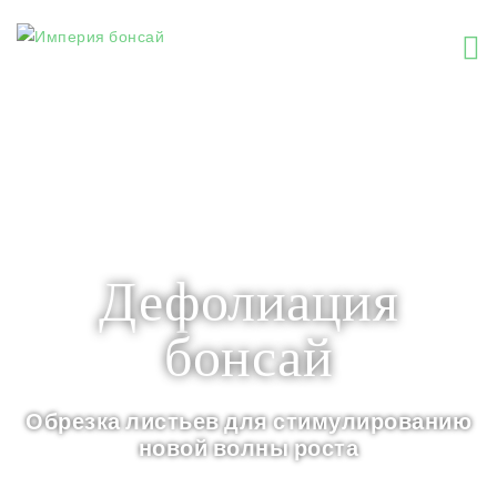
Основы
Формирование бонсай
Дефолиация
бонсай
Обрезка листьев для стимулированию
новой волны роста