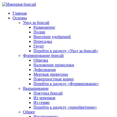
Главная
Основы
Уход за бонсай
Размещение
Полив
Внесение удобрений
Пересадка
Грунт
Перейти к разделу «Уход за бонсай»
Формирование бонсай
Обрезка
Наложение проволоки
Дефолиация
Мертвая древесина
Поверхностные корни
Перейти к разделу «Формирование»
Выращивание
Покупка бонсай
Из черенков
Из семян
Перейти к разделу «приобретение»
Общее
Инструменты