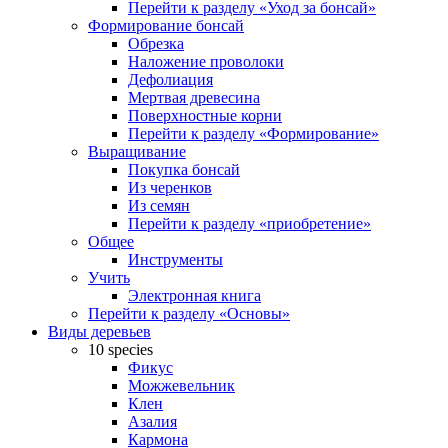
Перейти к разделу «Уход за бонсай»
Формирование бонсай
Обрезка
Наложение проволоки
Дефолиация
Мертвая древесина
Поверхностные корни
Перейти к разделу «Формирование»
Выращивание
Покупка бонсай
Из черенков
Из семян
Перейти к разделу «приобретение»
Общее
Инструменты
Учить
Электронная книга
Перейти к разделу «Основы»
Виды деревьев
10 species
Фикус
Можжевельник
Клен
Азалия
Кармона