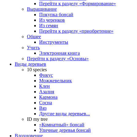
Перейти к разделу «Формирование»
Выращивание
Покупка бонсай
Из черенков
Из семян
Перейти к разделу «приобретение»
Общее
Инструменты
Учить
Электронная книга
Перейти к разделу «Основы»
Виды деревьев
10 species
Фикус
Можжевельник
Клен
Азалия
Кармона
Сосна
Вяз
Другие виды деревьев...
ID my tree
«Комнатный» бонсай
Уличные деревья бонсай
Вдохновение