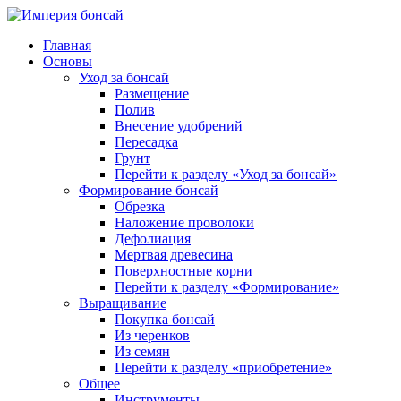
Главная
Основы
Уход за бонсай
Размещение
Полив
Внесение удобрений
Пересадка
Грунт
Перейти к разделу «Уход за бонсай»
Формирование бонсай
Обрезка
Наложение проволоки
Дефолиация
Мертвая древесина
Поверхностные корни
Перейти к разделу «Формирование»
Выращивание
Покупка бонсай
Из черенков
Из семян
Перейти к разделу «приобретение»
Общее
Инструменты